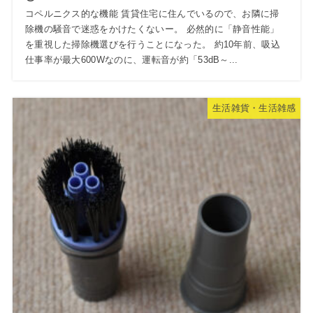
コペルニクス的な機能 賃貸住宅に住んでいるので、お隣に掃
除機の騒音で迷惑をかけたくないー。 必然的に「静音性能」
を重視した掃除機選びを行うことになった。 約10年前、吸込
仕事率が最大600Wなのに、運転音が約「53dB～...
生活雑貨・生活雑感